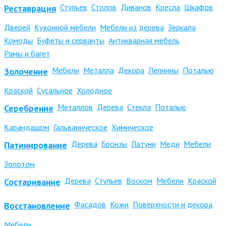
Стульев
Столов
Диванов
Кресла
Шкафов
Реставрация
Дверей
Кухонной мебели
Мебели из дерева
Зеркала
Комоды
Буфеты и серванты
Антикварная мебель
Рамы и багет
Мебели
Металла
Декора
Лепнины
Поталью
Золочение
Краской
Сусальное
Холодное
Металлов
Дерева
Стекла
Поталью
Серебрение
Карандашом
Гальваническое
Химическое
Дерева
Бронзы
Латуни
Меди
Мебели
Патинирование
Золотом
Дерева
Стульев
Воском
Мебели
Краской
Состаривание
Фасадов
Кожи
Поверхности и декора
Восстановление
Мебели